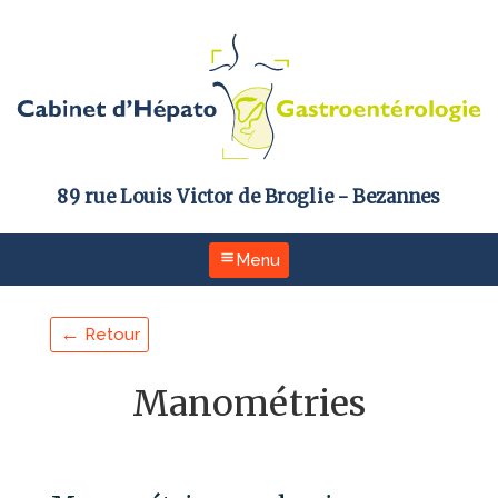
89 rue Louis Victor de Broglie - Bezannes
Menu
Les Médecins
←
Retour
Le Cabinet
Manométries
Informations Pratiques
Les Examens