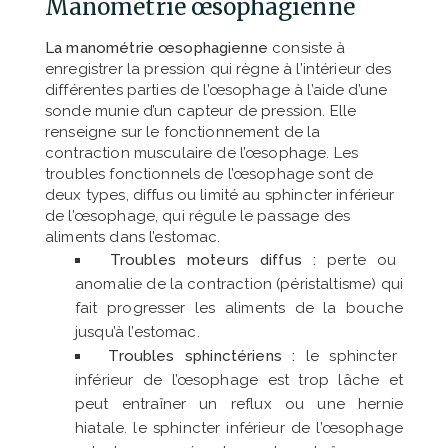
Manométrie œsophagienne
La Coloscopie
La manométrie œsophagienne
consiste à
Nous Contacter
enregistrer la pression qui règne à l’intérieur des
différentes parties de l’œsophage à l’aide d’une
sonde munie d’un capteur de pression. Elle
renseigne sur le fonctionnement de la
contraction musculaire de l’œsophage. Les
troubles fonctionnels de l’œsophage sont de
deux types, diffus ou limité au sphincter inférieur
de l’œsophage, qui régule le passage des
aliments dans l’estomac.
Troubles moteurs diffus :
perte ou
anomalie de la contraction (péristaltisme) qui
fait progresser les aliments de la bouche
jusqu’à l’estomac.
Troubles sphinctériens :
le sphincter
inférieur de l’œsophage est trop lâche et
peut entraîner un reflux ou une hernie
hiatale. le sphincter inférieur de l’œsophage